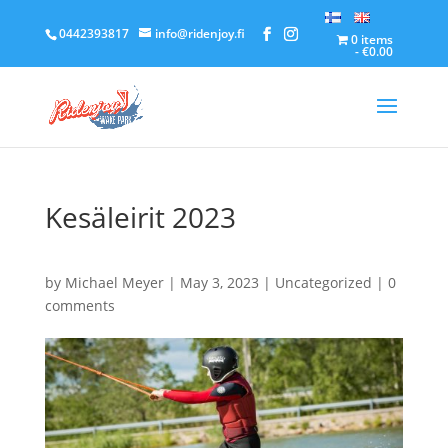
0442393817
info@ridenjoy.fi
0 items
€0.00
Kesäleirit 2023
by
Michael Meyer
|
May 3, 2023
|
Uncategorized
|
0
comments