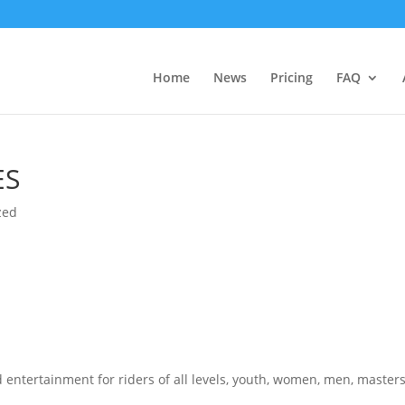
Home
News
Pricing
FAQ
ES
zed
entertainment for riders of all levels,
youth, women, men, masters