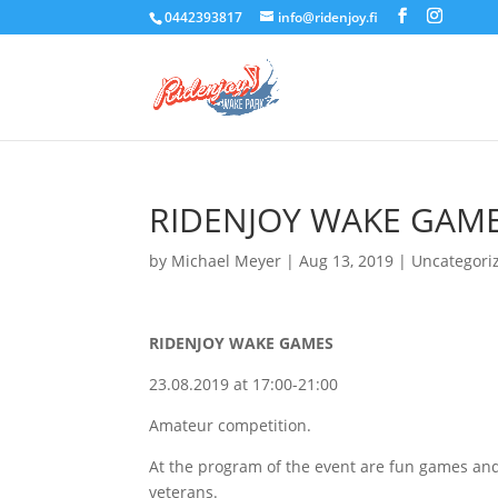
0442393817
info@ridenjoy.fi
RIDENJOY WAKE GAM
by
Michael Meyer
|
Aug 13, 2019
|
Uncategori
RIDENJOY WAKE GAMES
23.08.2019
at
17:
00-21:
00
Amateur competition
.
At t
he program of the event
are
fun games and 
veterans
.