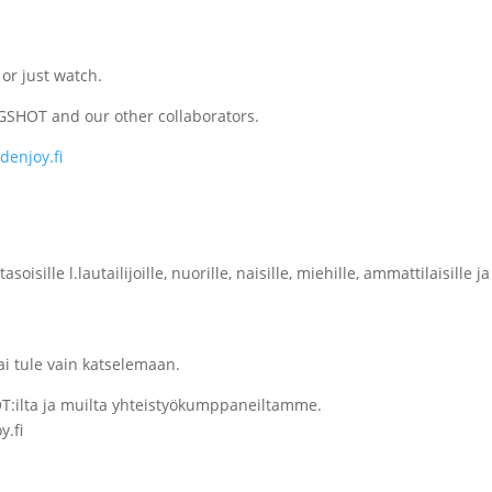
or just watch.
NGSHOT
and our other collaborators.
denjoy.fi
isille l.lautailijoille, nuorille, naisille, miehille, ammattilaisille ja
tai tule vain katselemaan.
HOT:ilta ja muilta yhteistyökumppaneiltamme.
y.fi