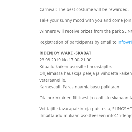
Сarnival: The best costume will be rewarded.
Take your sunny mood with you and come join 
Winners will receive prizes from
the park SLI
Registration of participants by email to
info@ri
RIDENJOY WAKE -SKABAT
23.08.2019 klo 17:00-
21:
00
Kilpailu kaikentasoisille harrastajille.
Ohjelmassa hauskoja pelejä ja viihdettä kaikentaso
veteraaneille.
Karnevaali.
Paras naamiaisasu palkitaan.
Ota aurinkoinen fiiliksesi ja osallistu skabaan 
Voittajille tavarapalkintoja puistosta, SLINGS
Ilmoittaudu mukaan osoitteeseen info@ridenjo