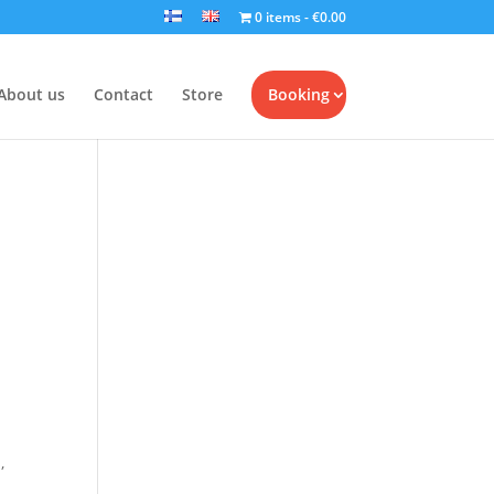
0 items
€0.00
About us
Contact
Store
Booking
,